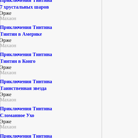
Приключения Тинтина
7 хрустальных шаров
Эрже
Махаон
Приключения Тинтина
Тинтин в Америке
Эрже
Махаон
Приключения Тинтина
Тинтин в Конго
Эрже
Махаон
Приключения Тинтина
Таинственная звезда
Эрже
Махаон
Приключения Тинтина
Сломанное Ухо
Эрже
Махаон
Приключения Тинтина