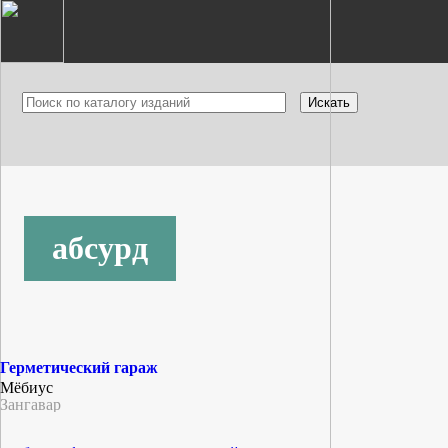
абсурд
Герметический гараж
Мёбиус
Зангавар